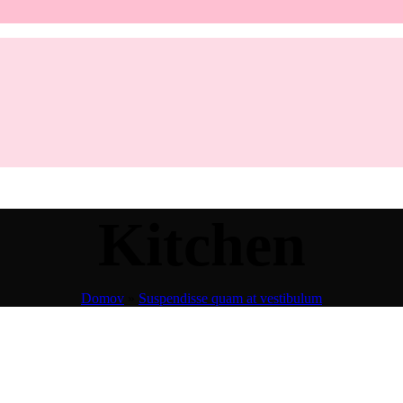
Kitchen
Domov
»
Suspendisse quam at vestibulum