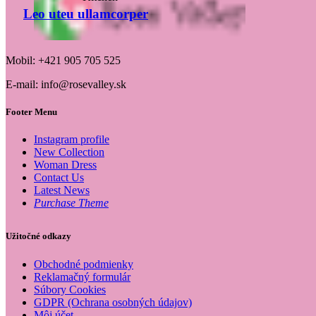
Leo uteu ullamcorper
Mobil: +421 905 705 525
E-mail: info@rosevalley.sk
Footer Menu
Instagram profile
New Collection
Woman Dress
Contact Us
Latest News
Purchase Theme
Užitočné odkazy
Obchodné podmienky
Reklamačný formulár
Súbory Cookies
GDPR (Ochrana osobných údajov)
Môj účet