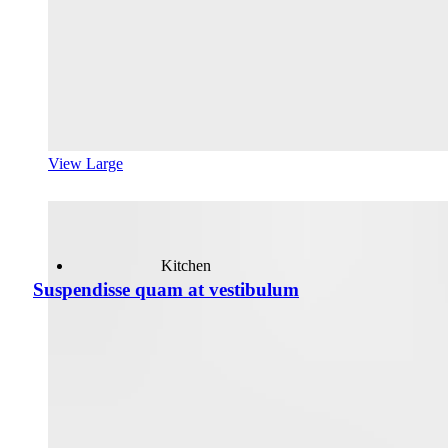
View Large
Kitchen
Suspendisse quam at vestibulum