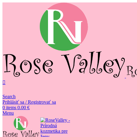
Search
Prihlásiť sa / Registrovať sa
0
items
0.00
€
Menu