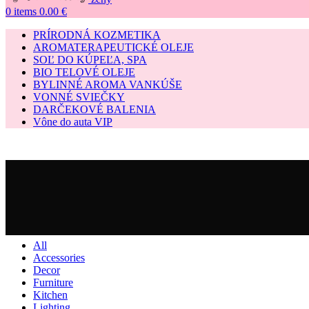
0
items
0.00
€
PRÍRODNÁ KOZMETIKA
AROMATERAPEUTICKÉ OLEJE
SOĽ DO KÚPEĽA, SPA
BIO TELOVÉ OLEJE
BYLINNÉ AROMA VANKÚŠE
VONNÉ SVIEČKY
DARČEKOVÉ BALENIA
Vône do auta VIP
All
Accessories
Decor
Furniture
Kitchen
Lighting