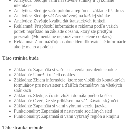
Analytics: Sleduje vami navštívené stránky a vykonané
interakcie
Analytics: Sleduje vašu polohu a región na základe IP adresy
Analytics: Sleduje váš čas strávený na každej stránke
Analytics: Zvyšuje kvalitu dát štatistických funkcií
Reklamná: Prispôsobí informácie a reklamu podľa vašich
potreb napríklad na základe obsahu, ktorý ste predtým
prezerali. (Momentálne nepoužívame cielené cookies)
Reklamná: Zhromažďuje osobne identifikovateľné informácie
ako je meno a poloha
Táto stránka bude
Základná: Zapamätá si vaše nastavenia povolenie cookie
Základná: Umožní relácii cookies
Základná: Zbiera informácie, ktoré ste vložili do kontaktných
formulárov pre newsletter a ďalších formulárov na všetkých
stránkach
Základná: Sleduje, čo ste vložili do nákupného košíka
Základná: Overí, že ste prihlásení na váš užívateľský účet
Základná: Zapamätá si vami vybranú verziu jazyka
Funkcionality: Zapamätá si nastavenie sociálnych sietí
Funkcionality: Zapamätá si vami vybraný región a krajinu
Táto stránka nebude