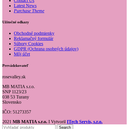
Contact Us
Latest News
Purchase Theme
Užitočné odkazy
Obchodné podmienky
Reklamačný formulár
Súbory Cookies
GDPR (Ochrana osobných údajov)
Môj účet
Prevádzkovateľ
rosevalley.sk
MB MATIA s.r.o.
SNP 1123/23
038 53 Turany
Slovensko
IČO: 51273357
2021
MB MATIA s.r.o.
I Vytvoril
ITech Servis, s.r.o.
Search