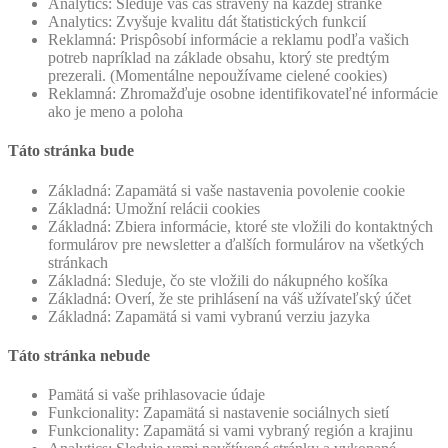
Analytics: Sleduje váš čas strávený na každej stránke
Analytics: Zvyšuje kvalitu dát štatistických funkcií
Reklamná: Prispôsobí informácie a reklamu podľa vašich
potreb napríklad na základe obsahu, ktorý ste predtým
prezerali. (Momentálne nepoužívame cielené cookies)
Reklamná: Zhromažďuje osobne identifikovateľné informácie
ako je meno a poloha
Táto stránka bude
Základná: Zapamätá si vaše nastavenia povolenie cookie
Základná: Umožní relácii cookies
Základná: Zbiera informácie, ktoré ste vložili do kontaktných
formulárov pre newsletter a ďalších formulárov na všetkých
stránkach
Základná: Sleduje, čo ste vložili do nákupného košíka
Základná: Overí, že ste prihlásení na váš užívateľský účet
Základná: Zapamätá si vami vybranú verziu jazyka
Táto stránka nebude
Pamätá si vaše prihlasovacie údaje
Funkcionality: Zapamätá si nastavenie sociálnych sietí
Funkcionality: Zapamätá si vami vybraný región a krajinu