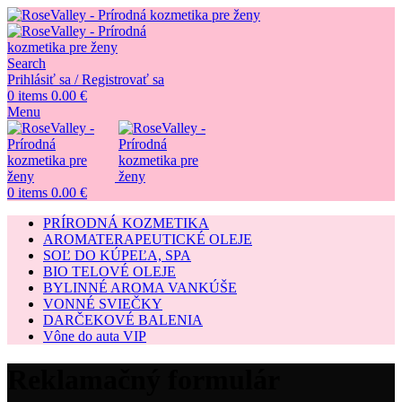
Search
Prihlásiť sa / Registrovať sa
0
items
0.00
€
Menu
0
items
0.00
€
PRÍRODNÁ KOZMETIKA
AROMATERAPEUTICKÉ OLEJE
SOĽ DO KÚPEĽA, SPA
BIO TELOVÉ OLEJE
BYLINNÉ AROMA VANKÚŠE
VONNÉ SVIEČKY
DARČEKOVÉ BALENIA
Vône do auta VIP
Reklamačný formulár