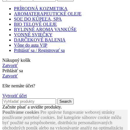
PRÍRODNÁ KOZMETIKA
AROMATERAPEUTICKÉ OLEJE
SOĽ DO KÚPEĽA, SPA
BIO TELOVÉ OLEJE
BYLINNÉ AROMA VANKÚŠE
VONNÉ SVIEČKY
DARČEKOVÉ BALENIA
Vône do auta VIP
Prihlásiť sa / Registrovať sa
Nákupný košík
Zatvoriť
Prihlásiť sa
Zatvoriť
Ešte nemáte účet?
Vytvoriť účet
Search
Začnite písať a uvidíte produkty.
Používáme cookies
Pre správne fungovanie webovej stránky
používame potrebné cookies. Iné kategórie súborov cookie môžu
byť použité na prispôsobenie, distribúciu personalizovaných
obchodných ponúk alebo na vykonávanie analýz na optimalizáciu