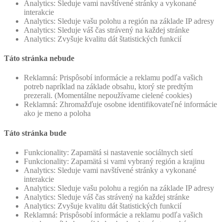
Analytics: Sleduje vami navštívené stránky a vykonané
interakcie
Analytics: Sleduje vašu polohu a región na základe IP adresy
Analytics: Sleduje váš čas strávený na každej stránke
Analytics: Zvyšuje kvalitu dát štatistických funkcií
Táto stránka nebude
Reklamná: Prispôsobí informácie a reklamu podľa vašich
potreb napríklad na základe obsahu, ktorý ste predtým
prezerali. (Momentálne nepoužívame cielené cookies)
Reklamná: Zhromažďuje osobne identifikovateľné informácie
ako je meno a poloha
Táto stránka bude
Funkcionality: Zapamätá si nastavenie sociálnych sietí
Funkcionality: Zapamätá si vami vybraný región a krajinu
Analytics: Sleduje vami navštívené stránky a vykonané
interakcie
Analytics: Sleduje vašu polohu a región na základe IP adresy
Analytics: Sleduje váš čas strávený na každej stránke
Analytics: Zvyšuje kvalitu dát štatistických funkcií
Reklamná: Prispôsobí informácie a reklamu podľa vašich