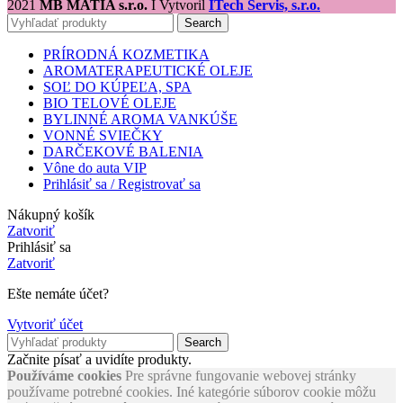
2021
MB MATIA s.r.o.
I Vytvoril
ITech Servis, s.r.o.
Search
PRÍRODNÁ KOZMETIKA
AROMATERAPEUTICKÉ OLEJE
SOĽ DO KÚPEĽA, SPA
BIO TELOVÉ OLEJE
BYLINNÉ AROMA VANKÚŠE
VONNÉ SVIEČKY
DARČEKOVÉ BALENIA
Vône do auta VIP
Prihlásiť sa / Registrovať sa
Nákupný košík
Zatvoriť
Prihlásiť sa
Zatvoriť
Ešte nemáte účet?
Vytvoriť účet
Search
Začnite písať a uvidíte produkty.
Používáme cookies
Pre správne fungovanie webovej stránky
používame potrebné cookies. Iné kategórie súborov cookie môžu