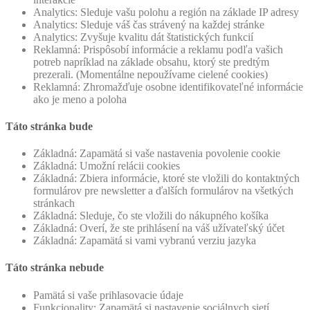
Analytics: Sleduje vašu polohu a región na základe IP adresy
Analytics: Sleduje váš čas strávený na každej stránke
Analytics: Zvyšuje kvalitu dát štatistických funkcií
Reklamná: Prispôsobí informácie a reklamu podľa vašich
potreb napríklad na základe obsahu, ktorý ste predtým
prezerali. (Momentálne nepoužívame cielené cookies)
Reklamná: Zhromažďuje osobne identifikovateľné informácie
ako je meno a poloha
Táto stránka bude
Základná: Zapamätá si vaše nastavenia povolenie cookie
Základná: Umožní relácii cookies
Základná: Zbiera informácie, ktoré ste vložili do kontaktných
formulárov pre newsletter a ďalších formulárov na všetkých
stránkach
Základná: Sleduje, čo ste vložili do nákupného košíka
Základná: Overí, že ste prihlásení na váš užívateľský účet
Základná: Zapamätá si vami vybranú verziu jazyka
Táto stránka nebude
Pamätá si vaše prihlasovacie údaje
Funkcionality: Zapamätá si nastavenie sociálnych sietí