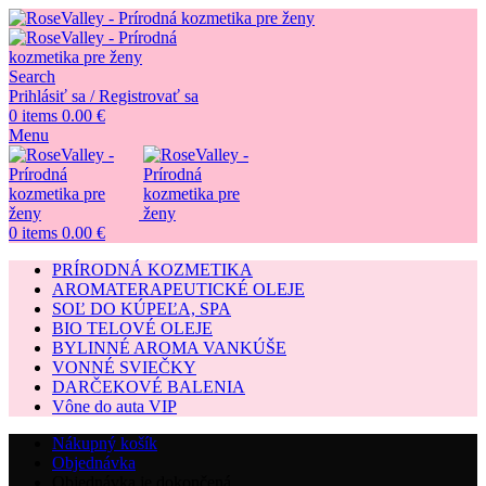
Search
Prihlásiť sa / Registrovať sa
0
items
0.00
€
Menu
0
items
0.00
€
PRÍRODNÁ KOZMETIKA
AROMATERAPEUTICKÉ OLEJE
SOĽ DO KÚPEĽA, SPA
BIO TELOVÉ OLEJE
BYLINNÉ AROMA VANKÚŠE
VONNÉ SVIEČKY
DARČEKOVÉ BALENIA
Vône do auta VIP
Nákupný košík
Objednávka
Objednávka je dokončená