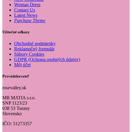
Woman Dress
Contact Us
Latest News
Purchase Theme
Užitočné odkazy
Obchodné podmienky
Reklamačný formulár
Súbory Cookies
GDPR (Ochrana osobných údajov)
Môj účet
Prevádzkovateľ
rosevalley.sk
MB MATIA s.r.o.
SNP 1123/23
038 53 Turany
Slovensko
IČO: 51273357