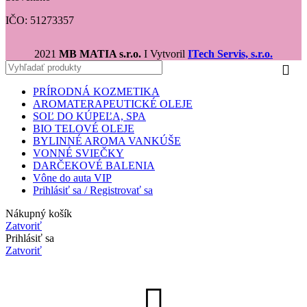
IČO: 51273357
2021
MB MATIA s.r.o.
I Vytvoril
ITech Servis, s.r.o.
PRÍRODNÁ KOZMETIKA
AROMATERAPEUTICKÉ OLEJE
SOĽ DO KÚPEĽA, SPA
BIO TELOVÉ OLEJE
BYLINNÉ AROMA VANKÚŠE
VONNÉ SVIEČKY
DARČEKOVÉ BALENIA
Vône do auta VIP
Prihlásiť sa / Registrovať sa
Nákupný košík
Zatvoriť
Prihlásiť sa
Zatvoriť