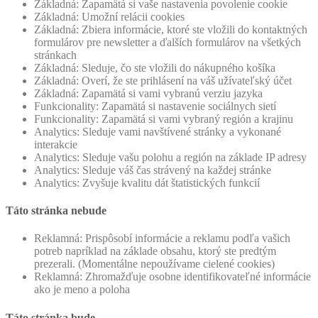
Základná: Zapamätá si vaše nastavenia povolenie cookie
Základná: Umožní relácii cookies
Základná: Zbiera informácie, ktoré ste vložili do kontaktných
formulárov pre newsletter a ďalších formulárov na všetkých
stránkach
Základná: Sleduje, čo ste vložili do nákupného košíka
Základná: Overí, že ste prihlásení na váš užívateľský účet
Základná: Zapamätá si vami vybranú verziu jazyka
Funkcionality: Zapamätá si nastavenie sociálnych sietí
Funkcionality: Zapamätá si vami vybraný región a krajinu
Analytics: Sleduje vami navštívené stránky a vykonané
interakcie
Analytics: Sleduje vašu polohu a región na základe IP adresy
Analytics: Sleduje váš čas strávený na každej stránke
Analytics: Zvyšuje kvalitu dát štatistických funkcií
Táto stránka nebude
Reklamná: Prispôsobí informácie a reklamu podľa vašich
potreb napríklad na základe obsahu, ktorý ste predtým
prezerali. (Momentálne nepoužívame cielené cookies)
Reklamná: Zhromažďuje osobne identifikovateľné informácie
ako je meno a poloha
Táto stránka bude