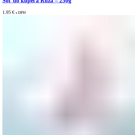
Soľ do kúpeľa Ruža – 250g
1.95
€
s DPH