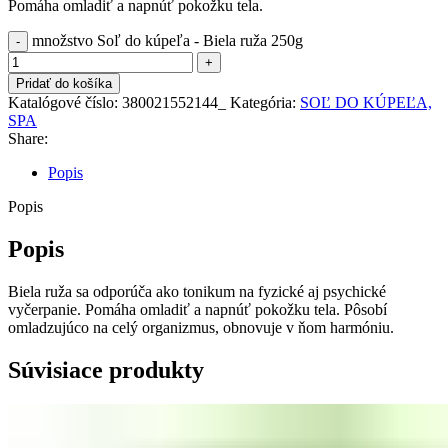
Pomáha omladiť a napnúť pokožku tela.
množstvo Soľ do kúpeľa - Biela ruža 250g
Pridať do košíka
Katalógové číslo:
380021552144_
Kategória:
SOĽ DO KÚPEĽA,
SPA
Share:
Popis
Popis
Popis
Biela ruža sa odporúča ako tonikum na fyzické aj psychické
vyčerpanie.
Pomáha omladiť a napnúť pokožku tela.
Pôsobí
omladzujúco na celý organizmus, obnovuje v ňom harmóniu.
Súvisiace produkty