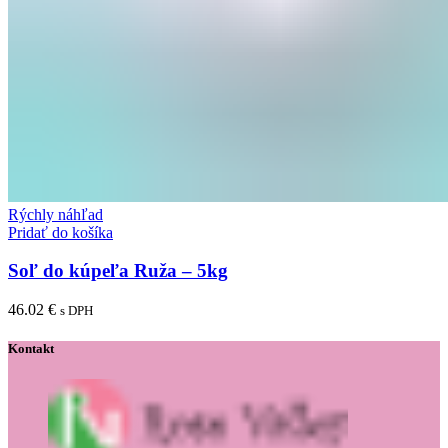
Rýchly náhľad
Pridať do košíka
Soľ do kúpeľa Ruža – 5kg
46.02
€
s DPH
Kontakt