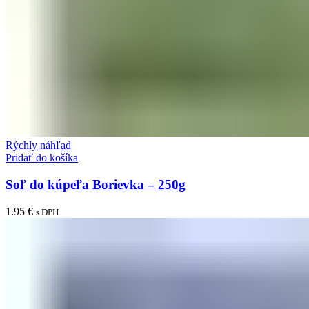
Rýchly náhľad
Pridať do košíka
Soľ do kúpeľa Borievka – 250g
1.95
€
s DPH