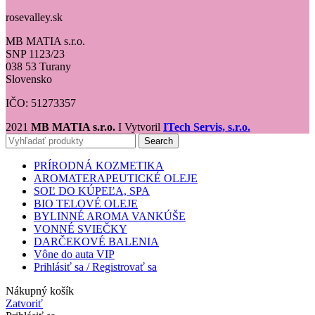
rosevalley.sk
MB MATIA s.r.o.
SNP 1123/23
038 53 Turany
Slovensko
IČO: 51273357
2021
MB MATIA s.r.o.
I Vytvoril
ITech Servis, s.r.o.
Search
PRÍRODNÁ KOZMETIKA
AROMATERAPEUTICKÉ OLEJE
SOĽ DO KÚPEĽA, SPA
BIO TELOVÉ OLEJE
BYLINNÉ AROMA VANKÚŠE
VONNÉ SVIEČKY
DARČEKOVÉ BALENIA
Vône do auta VIP
Prihlásiť sa / Registrovať sa
Nákupný košík
Zatvoriť