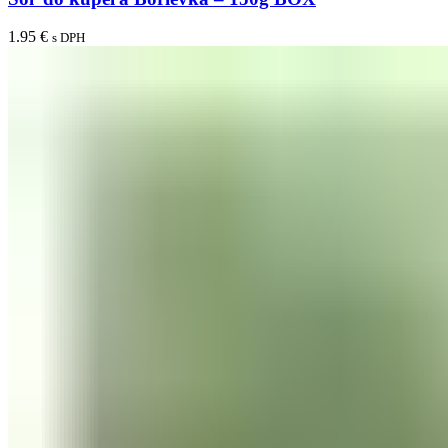
1.95
€
s DPH