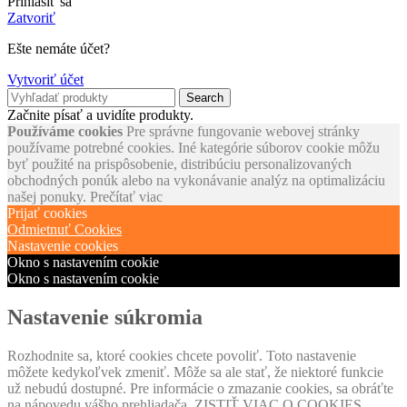
Prihlásiť sa
Zatvoriť
Ešte nemáte účet?
Vytvoriť účet
Search
Začnite písať a uvidíte produkty.
Používáme cookies
Pre správne fungovanie webovej stránky
používame potrebné cookies. Iné kategórie súborov cookie môžu
byť použité na prispôsobenie, distribúciu personalizovaných
obchodných ponúk alebo na vykonávanie analýz na optimalizáciu
našej ponuky.
Prečítať viac
Prijať cookies
Odmietnuť Cookies
Nastavenie cookies
Okno s nastavením cookie
Okno s nastavením cookie
Nastavenie súkromia
Rozhodnite sa, ktoré cookies chcete povoliť. Toto nastavenie
môžete kedykoľvek zmeniť. Môže sa ale stať, že niektoré funkcie
už nebudú dostupné. Pre informácie o zmazanie cookies, sa obráťte
na nápovedu vášho prehliadača. ZISTIŤ VIAC O COOKIES,