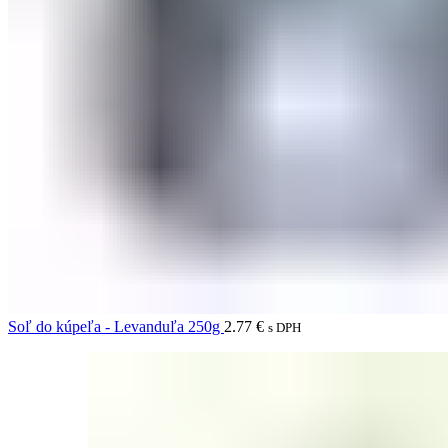
Soľ do kúpeľa - Levanduľa 250g
2.77
€
s DPH