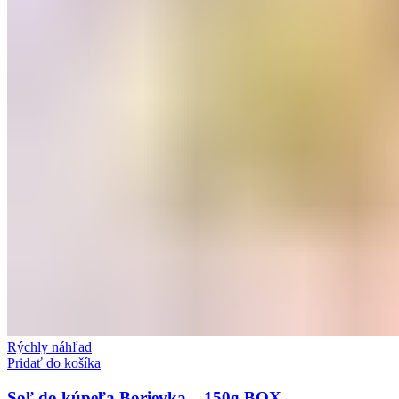
Rýchly náhľad
Pridať do košíka
Soľ do kúpeľa Borievka – 150g BOX