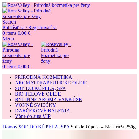
Search
Prihlásiť sa / Registrovať sa
0
items
0.00
€
Menu
0
items
0.00
€
PRÍRODNÁ KOZMETIKA
AROMATERAPEUTICKÉ OLEJE
SOĽ DO KÚPEĽA, SPA
BIO TELOVÉ OLEJE
BYLINNÉ AROMA VANKÚŠE
VONNÉ SVIEČKY
DARČEKOVÉ BALENIA
Vône do auta VIP
Domov
SOĽ DO KÚPEĽA, SPA
Soľ do kúpeľa – Biela ruža 250g