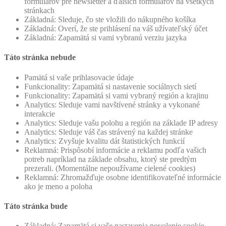
formulárov pre newsletter a ďalších formulárov na všetkých
stránkach
Základná: Sleduje, čo ste vložili do nákupného košíka
Základná: Overí, že ste prihlásení na váš užívateľský účet
Základná: Zapamätá si vami vybranú verziu jazyka
Táto stránka nebude
Pamätá si vaše prihlasovacie údaje
Funkcionality: Zapamätá si nastavenie sociálnych sietí
Funkcionality: Zapamätá si vami vybraný región a krajinu
Analytics: Sleduje vami navštívené stránky a vykonané
interakcie
Analytics: Sleduje vašu polohu a región na základe IP adresy
Analytics: Sleduje váš čas strávený na každej stránke
Analytics: Zvyšuje kvalitu dát štatistických funkcií
Reklamná: Prispôsobí informácie a reklamu podľa vašich
potreb napríklad na základe obsahu, ktorý ste predtým
prezerali. (Momentálne nepoužívame cielené cookies)
Reklamná: Zhromažďuje osobne identifikovateľné informácie
ako je meno a poloha
Táto stránka bude
Základná: Zapamätá si vaše nastavenia povolenie cookie