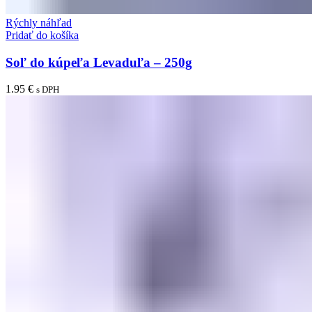
Rýchly náhľad
Pridať do košíka
Soľ do kúpeľa Levaduľa – 250g
1.95
€
s DPH