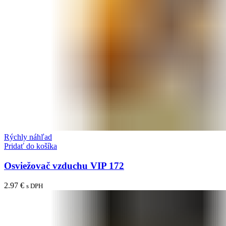
Rýchly náhľad
Pridať do košíka
Osviežovač vzduchu VIP 172
2.97
€
s DPH