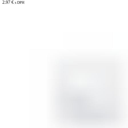
2.97
€
s DPH