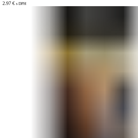
2.97
€
s DPH