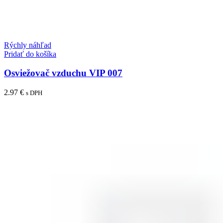
Rýchly náhľad
Pridať do košíka
Osviežovač vzduchu VIP 007
2.97
€
s DPH