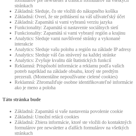
formulárov pre newsletter a ďalších formulárov na všetkých
stránkach
Základná: Sleduje, čo ste vložili do nákupného košíka
Základná: Overí, že ste prihlásení na váš užívateľský účet
Základná: Zapamätá si vami vybranú verziu jazyka
Funkcionality: Zapamätá si nastavenie sociálnych sietí
Funkcionality: Zapamätá si vami vybraný región a krajinu
Analytics: Sleduje vami navštívené stránky a vykonané
interakcie
Analytics: Sleduje vašu polohu a región na základe IP adresy
Analytics: Sleduje váš čas strávený na každej stránke
Analytics: Zvyšuje kvalitu dát štatistických funkcií
Reklamná: Prispôsobí informácie a reklamu podľa vašich
potreb napríklad na základe obsahu, ktorý ste predtým
prezerali. (Momentálne nepoužívame cielené cookies)
Reklamná: Zhromažďuje osobne identifikovateľné informácie
ako je meno a poloha
Táto stránka bude
Základná: Zapamätá si vaše nastavenia povolenie cookie
Základná: Umožní relácii cookies
Základná: Zbiera informácie, ktoré ste vložili do kontaktných
formulárov pre newsletter a ďalších formulárov na všetkých
stránkach