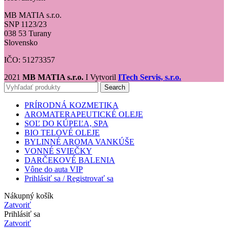
MB MATIA s.r.o.
SNP 1123/23
038 53 Turany
Slovensko
IČO: 51273357
2021
MB MATIA s.r.o.
I Vytvoril
ITech Servis, s.r.o.
Search
PRÍRODNÁ KOZMETIKA
AROMATERAPEUTICKÉ OLEJE
SOĽ DO KÚPEĽA, SPA
BIO TELOVÉ OLEJE
BYLINNÉ AROMA VANKÚŠE
VONNÉ SVIEČKY
DARČEKOVÉ BALENIA
Vône do auta VIP
Prihlásiť sa / Registrovať sa
Nákupný košík
Zatvoriť
Prihlásiť sa
Zatvoriť