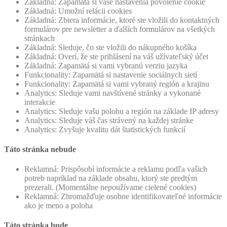
Základná: Zapamätá si vaše nastavenia povolenie cookie
Základná: Umožní relácii cookies
Základná: Zbiera informácie, ktoré ste vložili do kontaktných
formulárov pre newsletter a ďalších formulárov na všetkých
stránkach
Základná: Sleduje, čo ste vložili do nákupného košíka
Základná: Overí, že ste prihlásení na váš užívateľský účet
Základná: Zapamätá si vami vybranú verziu jazyka
Funkcionality: Zapamätá si nastavenie sociálnych sietí
Funkcionality: Zapamätá si vami vybraný región a krajinu
Analytics: Sleduje vami navštívené stránky a vykonané
interakcie
Analytics: Sleduje vašu polohu a región na základe IP adresy
Analytics: Sleduje váš čas strávený na každej stránke
Analytics: Zvyšuje kvalitu dát štatistických funkcií
Táto stránka nebude
Reklamná: Prispôsobí informácie a reklamu podľa vašich
potreb napríklad na základe obsahu, ktorý ste predtým
prezerali. (Momentálne nepoužívame cielené cookies)
Reklamná: Zhromažďuje osobne identifikovateľné informácie
ako je meno a poloha
Táto stránka bude