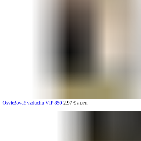
Osviežovač vzduchu VIP 850
2.97
€
s DPH