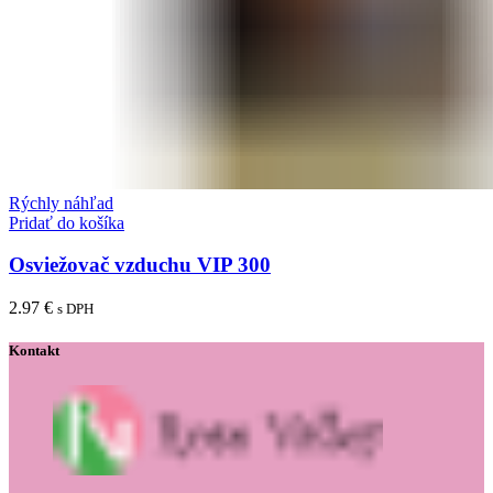
Rýchly náhľad
Pridať do košíka
Osviežovač vzduchu VIP 300
2.97
€
s DPH
Kontakt