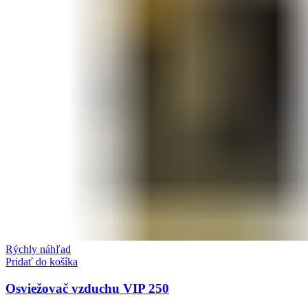
Rýchly náhľad
Pridať do košíka
Osviežovač vzduchu VIP 250