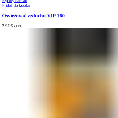
Rýchly náhľad
Pridať do košíka
Osviežovač vzduchu VIP 160
2.97
€
s DPH