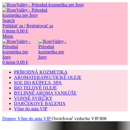
Search
Prihlásiť sa / Registrovať sa
0
items
0.00
€
Menu
0
items
0.00
€
PRÍRODNÁ KOZMETIKA
AROMATERAPEUTICKÉ OLEJE
SOĽ DO KÚPEĽA, SPA
BIO TELOVÉ OLEJE
BYLINNÉ AROMA VANKÚŠE
VONNÉ SVIEČKY
DARČEKOVÉ BALENIA
Vône do auta VIP
Domov
Vône do auta VIP
Osviežovač vzduchu VIP 808