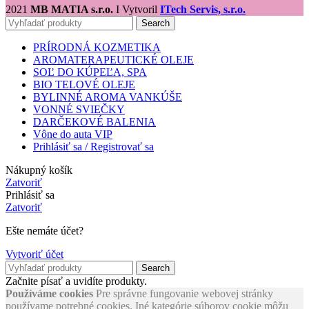
2021
MB MATIA s.r.o.
I Vytvoril
ITech Servis, s.r.o.
Search
PRÍRODNÁ KOZMETIKA
AROMATERAPEUTICKÉ OLEJE
SOĽ DO KÚPEĽA, SPA
BIO TELOVÉ OLEJE
BYLINNÉ AROMA VANKÚŠE
VONNÉ SVIEČKY
DARČEKOVÉ BALENIA
Vône do auta VIP
Prihlásiť sa / Registrovať sa
Nákupný košík
Zatvoriť
Prihlásiť sa
Zatvoriť
Ešte nemáte účet?
Vytvoriť účet
Search
Začnite písať a uvidíte produkty.
Používáme cookies
Pre správne fungovanie webovej stránky
používame potrebné cookies. Iné kategórie súborov cookie môžu