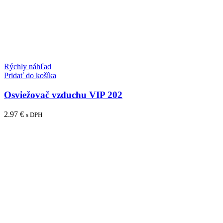
Rýchly náhľad
Pridať do košíka
Osviežovač vzduchu VIP 202
2.97
€
s DPH