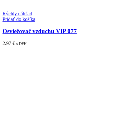
Rýchly náhľad
Pridať do košíka
Osviežovač vzduchu VIP 077
2.97
€
s DPH