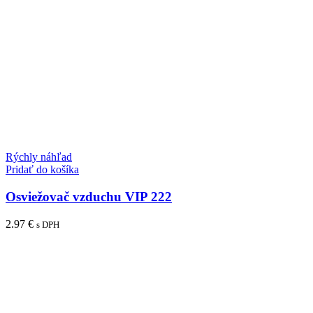
Rýchly náhľad
Pridať do košíka
Osviežovač vzduchu VIP 222
2.97
€
s DPH