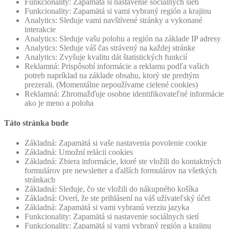
Funkcionality: Zapamätá si nastavenie sociálnych sietí
Funkcionality: Zapamätá si vami vybraný región a krajinu
Analytics: Sleduje vami navštívené stránky a vykonané
interakcie
Analytics: Sleduje vašu polohu a región na základe IP adresy
Analytics: Sleduje váš čas strávený na každej stránke
Analytics: Zvyšuje kvalitu dát štatistických funkcií
Reklamná: Prispôsobí informácie a reklamu podľa vašich
potreb napríklad na základe obsahu, ktorý ste predtým
prezerali. (Momentálne nepoužívame cielené cookies)
Reklamná: Zhromažďuje osobne identifikovateľné informácie
ako je meno a poloha
Táto stránka bude
Základná: Zapamätá si vaše nastavenia povolenie cookie
Základná: Umožní relácii cookies
Základná: Zbiera informácie, ktoré ste vložili do kontaktných
formulárov pre newsletter a ďalších formulárov na všetkých
stránkach
Základná: Sleduje, čo ste vložili do nákupného košíka
Základná: Overí, že ste prihlásení na váš užívateľský účet
Základná: Zapamätá si vami vybranú verziu jazyka
Funkcionality: Zapamätá si nastavenie sociálnych sietí
Funkcionality: Zapamätá si vami vybraný región a krajinu