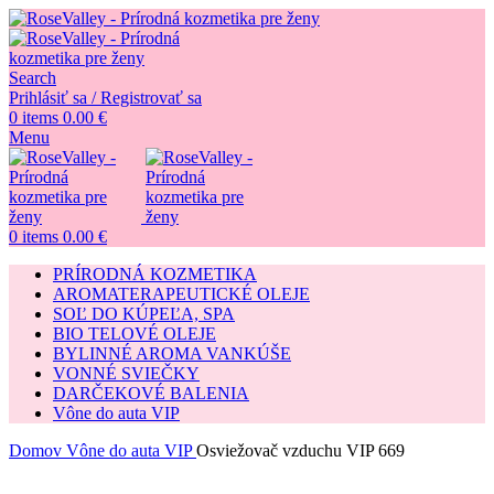
Search
Prihlásiť sa / Registrovať sa
0
items
0.00
€
Menu
0
items
0.00
€
PRÍRODNÁ KOZMETIKA
AROMATERAPEUTICKÉ OLEJE
SOĽ DO KÚPEĽA, SPA
BIO TELOVÉ OLEJE
BYLINNÉ AROMA VANKÚŠE
VONNÉ SVIEČKY
DARČEKOVÉ BALENIA
Vône do auta VIP
Domov
Vône do auta VIP
Osviežovač vzduchu VIP 669