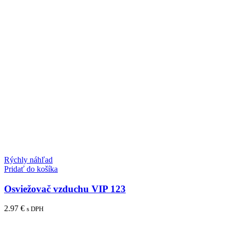
Rýchly náhľad
Pridať do košíka
Osviežovač vzduchu VIP 123
2.97
€
s DPH