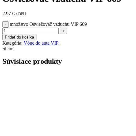
2.97
€
s DPH
množstvo Osviežovač vzduchu VIP 669
Pridať do košíka
Kategória:
Vône do auta VIP
Share:
Súvisiace produkty