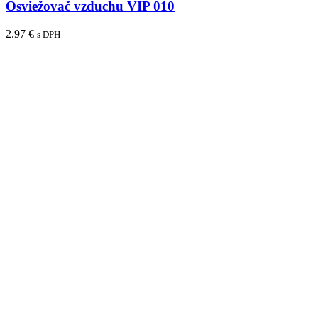
Osviežovač vzduchu VIP 010
2.97
€
s DPH