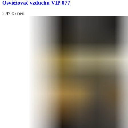
Osviežovač vzduchu VIP 077
2.97
€
s DPH