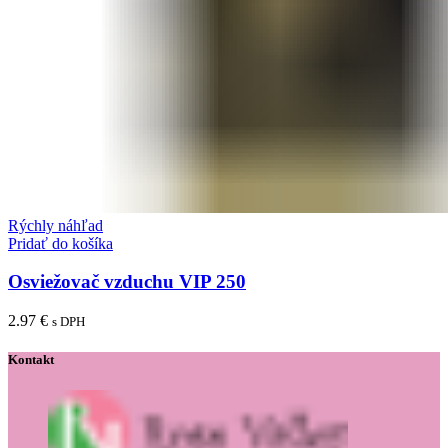
Rýchly náhľad
Pridať do košíka
Osviežovač vzduchu VIP 250
2.97
€
s DPH
Kontakt