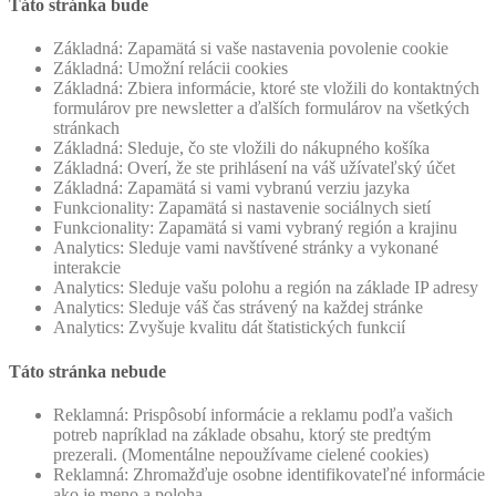
Táto stránka bude
Základná: Zapamätá si vaše nastavenia povolenie cookie
Základná: Umožní relácii cookies
Základná: Zbiera informácie, ktoré ste vložili do kontaktných
formulárov pre newsletter a ďalších formulárov na všetkých
stránkach
Základná: Sleduje, čo ste vložili do nákupného košíka
Základná: Overí, že ste prihlásení na váš užívateľský účet
Základná: Zapamätá si vami vybranú verziu jazyka
Funkcionality: Zapamätá si nastavenie sociálnych sietí
Funkcionality: Zapamätá si vami vybraný región a krajinu
Analytics: Sleduje vami navštívené stránky a vykonané
interakcie
Analytics: Sleduje vašu polohu a región na základe IP adresy
Analytics: Sleduje váš čas strávený na každej stránke
Analytics: Zvyšuje kvalitu dát štatistických funkcií
Táto stránka nebude
Reklamná: Prispôsobí informácie a reklamu podľa vašich
potreb napríklad na základe obsahu, ktorý ste predtým
prezerali. (Momentálne nepoužívame cielené cookies)
Reklamná: Zhromažďuje osobne identifikovateľné informácie
ako je meno a poloha