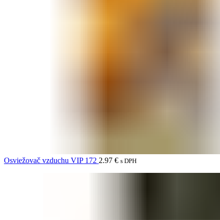
Osviežovač vzduchu VIP 172
2.97
€
s DPH