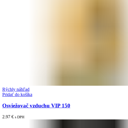
Rýchly náhľad
Pridať do košíka
Osviežovač vzduchu VIP 150
2.97
€
s DPH