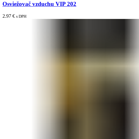
Osviežovač vzduchu VIP 202
2.97
€
s DPH