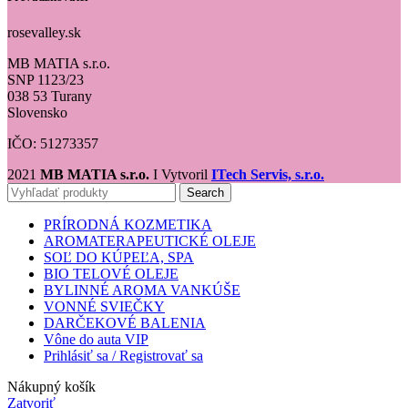
rosevalley.sk
MB MATIA s.r.o.
SNP 1123/23
038 53 Turany
Slovensko
IČO: 51273357
2021
MB MATIA s.r.o.
I Vytvoril
ITech Servis, s.r.o.
Search
PRÍRODNÁ KOZMETIKA
AROMATERAPEUTICKÉ OLEJE
SOĽ DO KÚPEĽA, SPA
BIO TELOVÉ OLEJE
BYLINNÉ AROMA VANKÚŠE
VONNÉ SVIEČKY
DARČEKOVÉ BALENIA
Vône do auta VIP
Prihlásiť sa / Registrovať sa
Nákupný košík
Zatvoriť