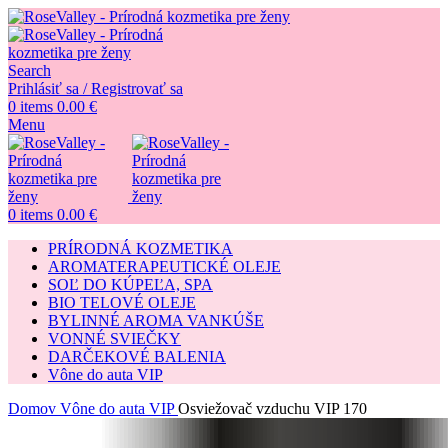
Search
Prihlásiť sa / Registrovať sa
0
items
0.00
€
Menu
0
items
0.00
€
PRÍRODNÁ KOZMETIKA
AROMATERAPEUTICKÉ OLEJE
SOĽ DO KÚPEĽA, SPA
BIO TELOVÉ OLEJE
BYLINNÉ AROMA VANKÚŠE
VONNÉ SVIEČKY
DARČEKOVÉ BALENIA
Vône do auta VIP
Domov
Vône do auta VIP
Osviežovač vzduchu VIP 170