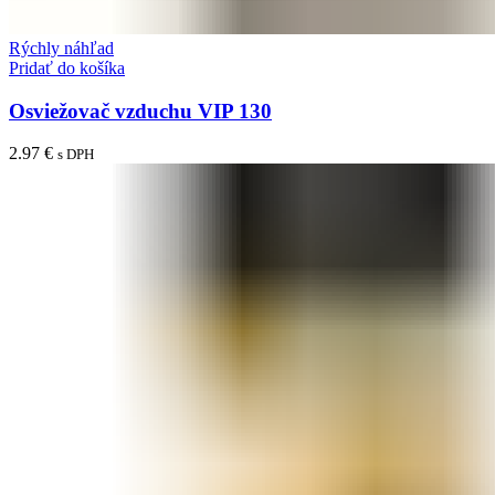
Rýchly náhľad
Pridať do košíka
Osviežovač vzduchu VIP 130
2.97
€
s DPH