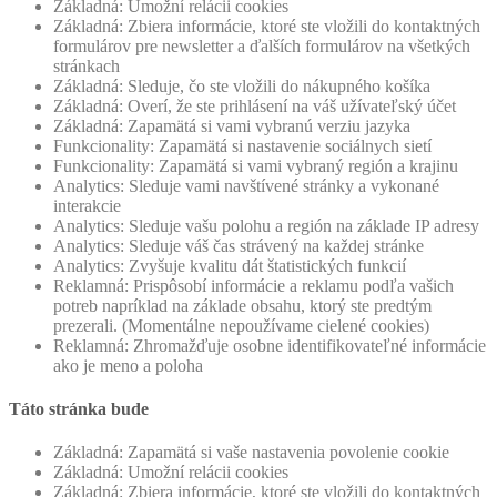
Základná: Umožní relácii cookies
Základná: Zbiera informácie, ktoré ste vložili do kontaktných
formulárov pre newsletter a ďalších formulárov na všetkých
stránkach
Základná: Sleduje, čo ste vložili do nákupného košíka
Základná: Overí, že ste prihlásení na váš užívateľský účet
Základná: Zapamätá si vami vybranú verziu jazyka
Funkcionality: Zapamätá si nastavenie sociálnych sietí
Funkcionality: Zapamätá si vami vybraný región a krajinu
Analytics: Sleduje vami navštívené stránky a vykonané
interakcie
Analytics: Sleduje vašu polohu a región na základe IP adresy
Analytics: Sleduje váš čas strávený na každej stránke
Analytics: Zvyšuje kvalitu dát štatistických funkcií
Reklamná: Prispôsobí informácie a reklamu podľa vašich
potreb napríklad na základe obsahu, ktorý ste predtým
prezerali. (Momentálne nepoužívame cielené cookies)
Reklamná: Zhromažďuje osobne identifikovateľné informácie
ako je meno a poloha
Táto stránka bude
Základná: Zapamätá si vaše nastavenia povolenie cookie
Základná: Umožní relácii cookies
Základná: Zbiera informácie, ktoré ste vložili do kontaktných