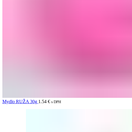
Mydlo RUŽA 30g
1.54
€
s DPH