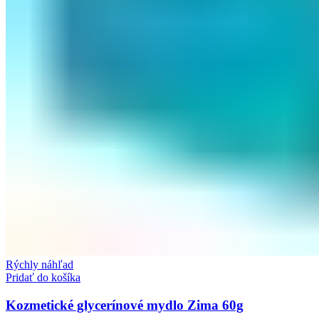
Rýchly náhľad
Pridať do košíka
Kozmetické glycerínové mydlo Zima 60g