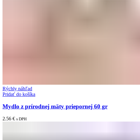
Rýchly náhľad
Pridať do košíka
Mydlo z prírodnej mäty priepornej 60 gr
2.56
€
s DPH