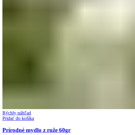
Rýchly náhľad
Pridať do košíka
Prírodné mydlo z ruže 60gr