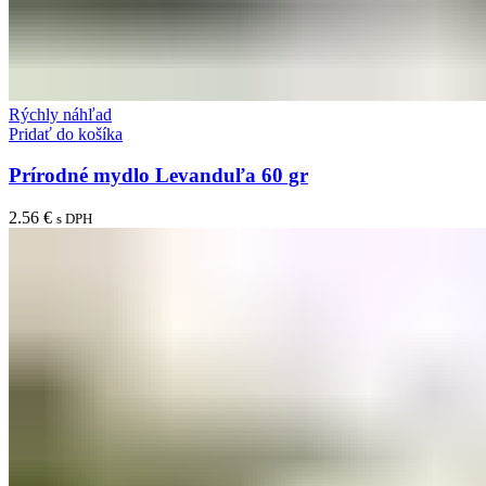
Rýchly náhľad
Pridať do košíka
Prírodné mydlo Levanduľa 60 gr
2.56
€
s DPH