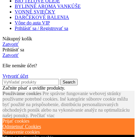
BIO TELOVÉ OLEJE
BYLINNÉ AROMA VANKÚŠE
VONNÉ SVIEČKY
DARČEKOVÉ BALENIA
Vône do auta VIP
Prihlásiť sa / Registrovať sa
Nákupný košík
Zatvoriť
Prihlásiť sa
Zatvoriť
Ešte nemáte účet?
Vytvoriť účet
Search
Začnite písať a uvidíte produkty.
Používáme cookies
Pre správne fungovanie webovej stránky
používame potrebné cookies. Iné kategórie súborov cookie môžu
byť použité na prispôsobenie, distribúciu personalizovaných
obchodných ponúk alebo na vykonávanie analýz na optimalizáciu
našej ponuky.
Prečítať viac
Prijať cookies
Odmietnuť Cookies
Nastavenie cookies