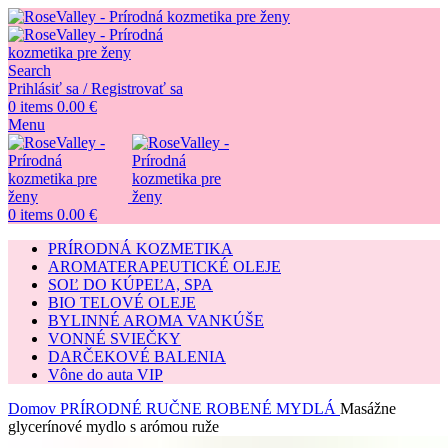
Search
Prihlásiť sa / Registrovať sa
0
items
0.00
€
Menu
0
items
0.00
€
PRÍRODNÁ KOZMETIKA
AROMATERAPEUTICKÉ OLEJE
SOĽ DO KÚPEĽA, SPA
BIO TELOVÉ OLEJE
BYLINNÉ AROMA VANKÚŠE
VONNÉ SVIEČKY
DARČEKOVÉ BALENIA
Vône do auta VIP
Domov
PRÍRODNÉ RUČNE ROBENÉ MYDLÁ
Masážne
glycerínové mydlo s arómou ruže