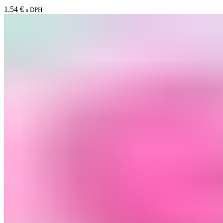
1.54
€
s DPH