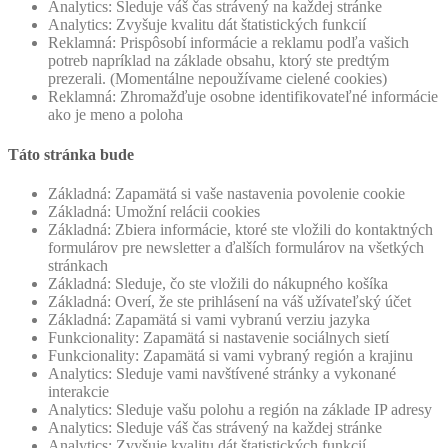
Analytics: Sleduje váš čas strávený na každej stránke
Analytics: Zvyšuje kvalitu dát štatistických funkcií
Reklamná: Prispôsobí informácie a reklamu podľa vašich
potreb napríklad na základe obsahu, ktorý ste predtým
prezerali. (Momentálne nepoužívame cielené cookies)
Reklamná: Zhromažďuje osobne identifikovateľné informácie
ako je meno a poloha
Táto stránka bude
Základná: Zapamätá si vaše nastavenia povolenie cookie
Základná: Umožní relácii cookies
Základná: Zbiera informácie, ktoré ste vložili do kontaktných
formulárov pre newsletter a ďalších formulárov na všetkých
stránkach
Základná: Sleduje, čo ste vložili do nákupného košíka
Základná: Overí, že ste prihlásení na váš užívateľský účet
Základná: Zapamätá si vami vybranú verziu jazyka
Funkcionality: Zapamätá si nastavenie sociálnych sietí
Funkcionality: Zapamätá si vami vybraný región a krajinu
Analytics: Sleduje vami navštívené stránky a vykonané
interakcie
Analytics: Sleduje vašu polohu a región na základe IP adresy
Analytics: Sleduje váš čas strávený na každej stránke
Analytics: Zvyšuje kvalitu dát štatistických funkcií