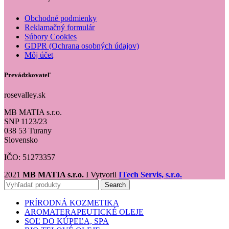
Obchodné podmienky
Reklamačný formulár
Súbory Cookies
GDPR (Ochrana osobných údajov)
Môj účet
Prevádzkovateľ
rosevalley.sk
MB MATIA s.r.o.
SNP 1123/23
038 53 Turany
Slovensko
IČO: 51273357
2021
MB MATIA s.r.o.
I Vytvoril
ITech Servis, s.r.o.
Search
PRÍRODNÁ KOZMETIKA
AROMATERAPEUTICKÉ OLEJE
SOĽ DO KÚPEĽA, SPA