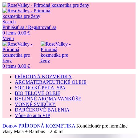
Search
Prihlásiť sa / Registrovať sa
0
items
0.00
€
Menu
0
items
0.00
€
PRÍRODNÁ KOZMETIKA
AROMATERAPEUTICKÉ OLEJE
SOĽ DO KÚPEĽA, SPA
BIO TELOVÉ OLEJE
BYLINNÉ AROMA VANKÚŠE
VONNÉ SVIEČKY
DARČEKOVÉ BALENIA
Vône do auta VIP
Domov
PRÍRODNÁ KOZMETIKA
Kondicionér pre normálne
vlasy Mäta + Bambus – 250 ml