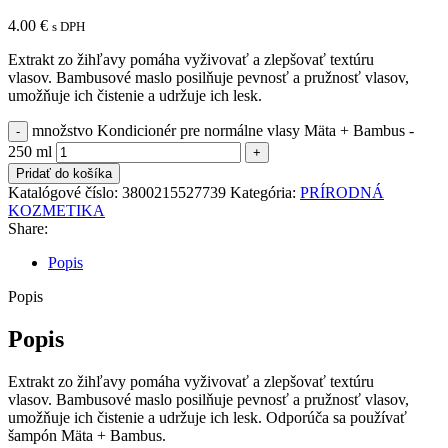
4.00
€
s DPH
Extrakt zo žihľavy pomáha vyživovať a zlepšovať textúru
vlasov. Bambusové maslo posilňuje pevnosť a pružnosť vlasov,
umožňuje ich čistenie a udržuje ich lesk.
množstvo Kondicionér pre normálne vlasy Mäta + Bambus -
250 ml
Pridať do košíka
Katalógové číslo:
3800215527739
Kategória:
PRÍRODNÁ
KOZMETIKA
Share:
Popis
Popis
Popis
Extrakt zo žihľavy pomáha vyživovať a zlepšovať textúru
vlasov. Bambusové maslo posilňuje pevnosť a pružnosť vlasov,
umožňuje ich čistenie a udržuje ich lesk. Odporúča sa používať
šampón Mäta + Bambus
.