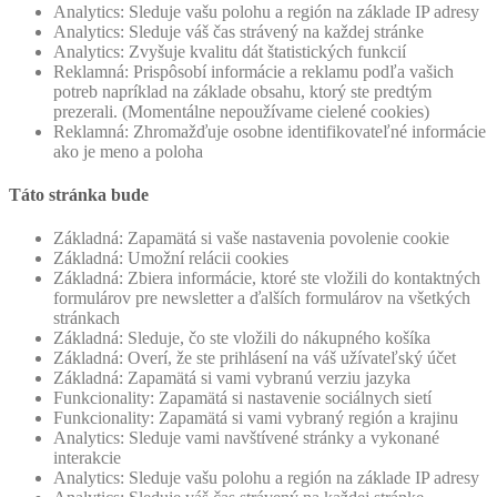
Analytics: Sleduje vašu polohu a región na základe IP adresy
Analytics: Sleduje váš čas strávený na každej stránke
Analytics: Zvyšuje kvalitu dát štatistických funkcií
Reklamná: Prispôsobí informácie a reklamu podľa vašich
potreb napríklad na základe obsahu, ktorý ste predtým
prezerali. (Momentálne nepoužívame cielené cookies)
Reklamná: Zhromažďuje osobne identifikovateľné informácie
ako je meno a poloha
Táto stránka bude
Základná: Zapamätá si vaše nastavenia povolenie cookie
Základná: Umožní relácii cookies
Základná: Zbiera informácie, ktoré ste vložili do kontaktných
formulárov pre newsletter a ďalších formulárov na všetkých
stránkach
Základná: Sleduje, čo ste vložili do nákupného košíka
Základná: Overí, že ste prihlásení na váš užívateľský účet
Základná: Zapamätá si vami vybranú verziu jazyka
Funkcionality: Zapamätá si nastavenie sociálnych sietí
Funkcionality: Zapamätá si vami vybraný región a krajinu
Analytics: Sleduje vami navštívené stránky a vykonané
interakcie
Analytics: Sleduje vašu polohu a región na základe IP adresy