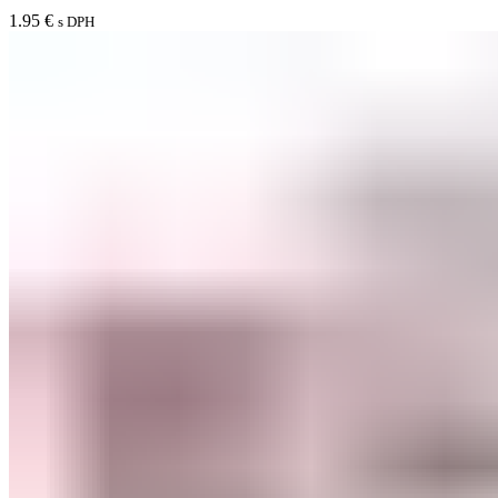
1.95
€
s DPH