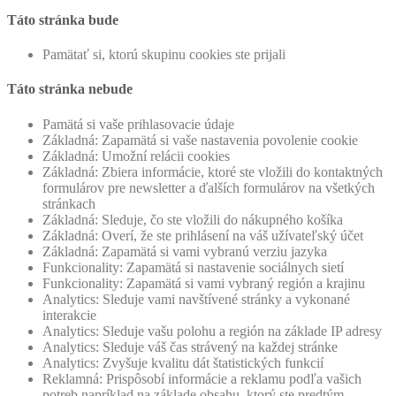
Táto stránka bude
Pamätať si, ktorú skupinu cookies ste prijali
Táto stránka nebude
Pamätá si vaše prihlasovacie údaje
Základná: Zapamätá si vaše nastavenia povolenie cookie
Základná: Umožní relácii cookies
Základná: Zbiera informácie, ktoré ste vložili do kontaktných
formulárov pre newsletter a ďalších formulárov na všetkých
stránkach
Základná: Sleduje, čo ste vložili do nákupného košíka
Základná: Overí, že ste prihlásení na váš užívateľský účet
Základná: Zapamätá si vami vybranú verziu jazyka
Funkcionality: Zapamätá si nastavenie sociálnych sietí
Funkcionality: Zapamätá si vami vybraný región a krajinu
Analytics: Sleduje vami navštívené stránky a vykonané
interakcie
Analytics: Sleduje vašu polohu a región na základe IP adresy
Analytics: Sleduje váš čas strávený na každej stránke
Analytics: Zvyšuje kvalitu dát štatistických funkcií
Reklamná: Prispôsobí informácie a reklamu podľa vašich
potreb napríklad na základe obsahu, ktorý ste predtým