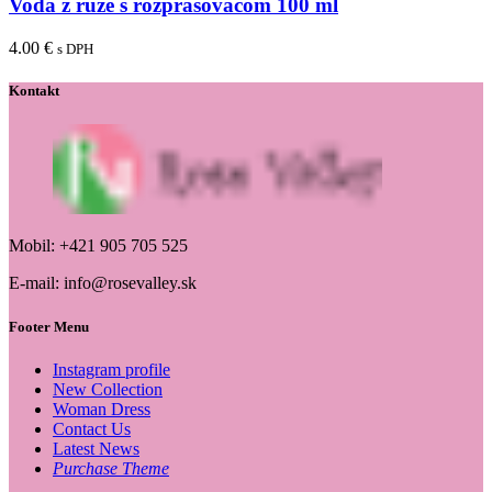
Voda z ruže s rozprašovačom 100 ml
4.00
€
s DPH
Kontakt
Mobil: +421 905 705 525
E-mail: info@rosevalley.sk
Footer Menu
Instagram profile
New Collection
Woman Dress
Contact Us
Latest News
Purchase Theme