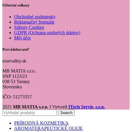
Užitočné odkazy
Obchodné podmienky
Reklamačný formulár
Súbory Cookies
GDPR (Ochrana osobných údajov)
Môj účet
Prevádzkovateľ
rosevalley.sk
MB MATIA s.r.o.
SNP 1123/23
038 53 Turany
Slovensko
IČO: 51273357
2021
MB MATIA s.r.o.
I Vytvoril
ITech Servis, s.r.o.
Search
PRÍRODNÁ KOZMETIKA
AROMATERAPEUTICKÉ OLEJE