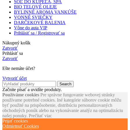
SOĽ DO KÚPEĽA, SPA
BIO TELOVÉ OLEJE
BYLINNÉ AROMA VANKÚŠE
VONNÉ SVIEČKY
DARČEKOVÉ BALENIA
Vône do auta VIP
Prihlásiť sa / Registrovať sa
Nákupný košík
Zatvoriť
Prihlásiť sa
Zatvoriť
Ešte nemáte účet?
Vytvoriť účet
Search
Začnite písať a uvidíte produkty.
Používáme cookies
Pre správne fungovanie webovej stránky
používame potrebné cookies. Iné kategórie súborov cookie môžu
byť použité na prispôsobenie, distribúciu personalizovaných
obchodných ponúk alebo na vykonávanie analýz na optimalizáciu
našej ponuky.
Prečítať viac
Prijať cookies
Odmietnuť Cookies